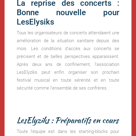
La reprise des concerts :
Bonne nouvelle pour
LesElysiks
Tous les organisateurs de concerts attendaient une
amélioration de la situation sanitaire depuis des
mois. Les conditions d’accès aux concerts se
précisent et de belles perspectives apparaissent.
Après deux ans de confinement, l’association
LesElyziks peut enfin organiser son prochain
festival musical en toute sérénité et en toute
sécurité comme l’ensemble de ses confrères.
LesElyziks : Préparatifs en cours
Toute l’équipe est dans les starting-blocks pour