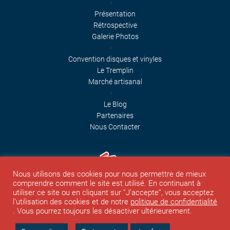
Présentation
Rétrospective
Galerie Photos
Convention disques et vinyles
Le Tremplin
Marché artisanal
Le Blog
Partenaires
Nous Contacter
Nous utilisons des cookies pour nous permettre de mieux
comprendre comment le site est utilisé. En continuant à
utiliser ce site ou en cliquant sur ”J’accepte”, vous acceptez
l’utilisation des cookies et de notre
politique de confidentialité
Le site a été vu 87 fois
. Vous pourrez toujours les désactiver ultérieurement.
2026 Copyright ©, tous droits réservés.
Mentions Légales - Politique de