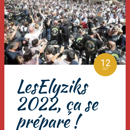
12
OCT
LesElyziks
2022, ça se
prépare !