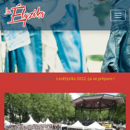
Accueil
Actualités
LesElyziks 2022, ça se prépare !