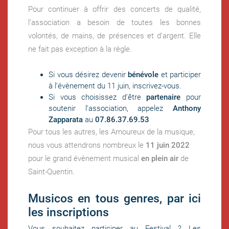
Pour continuer à offrir des concerts de qualité,
l’association a besoin de toutes les bonnes
volontés, de mains, de présences et d’argent. Elle
ne fait pas exception à la règle.
Si vous désirez devenir
bénévole
et participer
à l’évènement du 11 juin,
inscrivez-vous.
Si vous choisissez d’être
partenaire
pour
soutenir l’association, appelez
Anthony
Zapparata
au
07.86.37.69.53
Pour tous les autres, les Amoureux de la musique,
nous vous attendrons nombreux le
11 juin 2022
pour le grand évènement musical
en plein air
de
Saint-Quentin.
Musicos en tous genres, par ici
les inscriptions
Vous souhaitez participer au Festival ? Les