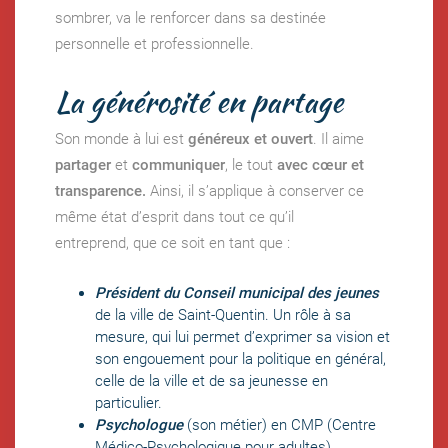
sombrer, va le renforcer dans sa destinée
personnelle et professionnelle.
La générosité en partage
Son monde à lui est
généreux et ouvert
. Il aime
partager
et
communiquer
, le tout
avec cœur et
transparence.
Ainsi, il s’applique à conserver ce
même état d’esprit dans tout ce qu’il
entreprend, que ce soit en tant que :
Président du Conseil municipal des jeunes
de la ville de Saint-Quentin. Un rôle à sa
mesure, qui lui permet d’exprimer sa vision et
son engouement pour la politique en général,
celle de la ville et de sa jeunesse en
particulier.
Psychologue
(son métier) en CMP (Centre
Médico-Psychologique pour adultes).